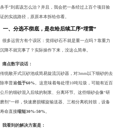
杀手”到底该怎么治？并且，我会把一条经过上百个项目验
证的实战路径，原原本本拆给你看。
一、分选不彻底，是在给后续工序“埋雷”
很多运营方有个误区：觉得砂石不就是重一点吗？靠重力
沉降不就完事了？实际操作下来，没这么简单。
痛点数字说话：
传统敞开式沉砂池或简易旋流沉砂器，对3mm以下细砂的去
除率普遍
低于60%
。这意味着每处理10吨垃圾，可能有近百
公斤的细砂混入后续的制浆、分离环节。这些细砂会像“研
磨剂”一样，快速磨损螺旋输送器、三相分离机转鼓，设备
寿命直接
缩短30%-50%
。
我看到的解决方案是：