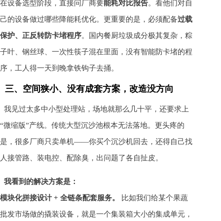
在设备选型阶段，直接问厂商要
能耗对比报告
。看他们对自
己的设备做过哪些降能耗优化。更重要的是，必须配备
过载
保护、正反转防卡堵程序
。国内餐厨垃圾成分极其复杂，粽
子叶、钢丝球、一次性筷子混在里面，没有智能防卡堵的程
序，工人得一天到晚拿铁钩子去捅。
三、空间狭小、没有成套方案，改造没方向
我见过太多中小型处理站，场地就那么几十平，还要求上
“微缩版”产线。传统大型沉沙池根本无法落地。更头疼的
是，很多厂商只卖单机——你买个沉沙机回去，还得自己找
人接管路、装电控、配除臭，出问题了各自扯皮。
我看到的解决方案是：
模块化拼接设计 + 全链条配套服务。
比如我们给某个果蔬
批发市场做的撬装设备，就是一个集装箱大小的集成单元，