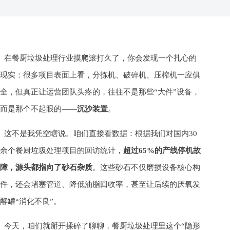
在餐厨垃圾处理行业摸爬滚打久了，你会发现一个扎心的
现实：很多项目表面上看，分拣机、破碎机、压榨机一应俱
全，但真正让运营团队头疼的，往往不是那些“大件”设备，
而是那个不起眼的——
沉沙装置
。
这不是我凭空瞎说。咱们直接看数据：根据我们对国内30
余个餐厨垃圾处理项目的回访统计，
超过65%的产线停机故
障，源头都指向了砂石杂质
。这些砂石不仅磨损设备核心构
件，还会堵塞管道、降低油脂回收率，甚至让后续的厌氧发
酵罐“消化不良”。
今天，咱们就掰开揉碎了聊聊，餐厨垃圾处理里这个“隐形