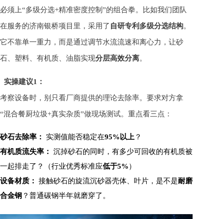
必须上“多级分选+精准密度控制”的组合拳。比如我们团队
在服务的济南银桥项目里，采用了
自研专利多级分选结构
。
它不靠单一重力，而是通过调节水流流速和离心力，让砂
石、塑料、有机质、油脂实现
分层高效分离
。
实操建议1：
考察设备时，别只看厂商提供的理论去除率。要求对方拿
“混合餐厨垃圾+真实杂质”做现场测试。重点看三点：
砂石去除率：
实测值能否稳定在
95%以上
？
有机质流失率：
沉掉砂石的同时，有多少可回收的有机质被
一起排走了？（行业优秀标准应
低于5%
）
设备材质：
接触砂石的旋流沉砂器壳体、叶片，是不是
耐磨
合金钢
？普通碳钢半年就磨穿了。