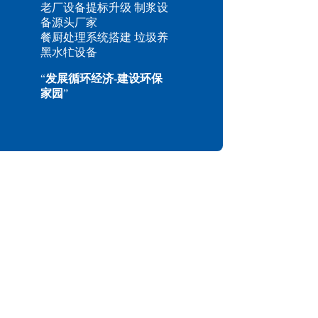
老厂设备提标升级 制浆设
备源头厂家
餐厨处理系统搭建 垃圾养
黑水牤设备
“
发展循环经济-建设环保
家园
”