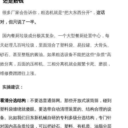
还是赔钱
很多厂家会告诉你，粗选机就是“把大东西分开”，
这话
对，但只说了一半。
国内餐厨垃圾成分极其复杂。一个大型餐厨处置中心，每
天处理几百吨垃圾，里面混合了塑料袋、易拉罐、大骨头、
砂石、甚至整瓶的酱油。如果粗选设备不能把这些“杂质”高
效分离，后面的压榨机、三相分离机就会频繁卡死、磨损，
维修费蹭蹭往上涨。
实操建议：
看清分选结构
：不要选普通筛网。那些开放式滚筒筛，碰到
塑料袋缠绕就傻眼。要选带自动清理装置的、结构合理的设
备。比如我们日东新机械自研的专利多级分选结构，专门针
对国内高杂质垃圾，可以把砂石、塑料、有机质、油脂分层