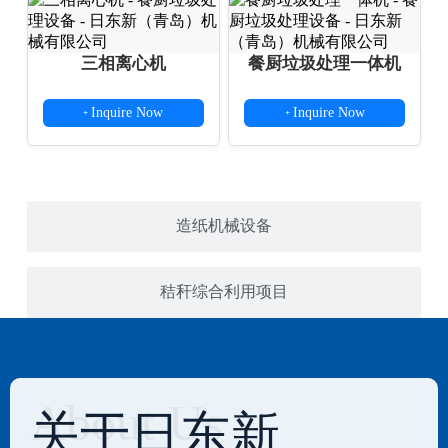
三相离心机
餐厨垃圾处理一体机
Inquire Now
Inquire Now
+
+
造纸机械设备
秸秆综合利用项目
About Us
关于日东新