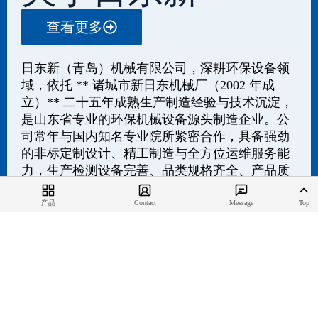
查看更多
日东新（青岛）机械有限公司，深耕环保设备领
域，依托 ** 诸城市新日东机械厂（2002 年成
立）** 二十五年成熟生产制造经验与技术沉淀，
是山东省专业的环保机械设备源头制造企业。公
司常年与国内知名专业院所紧密合作，具备强劲
的非标定制设计、精工制造与全方位运维服务能
力，生产检测设备完善、品类规格齐全、产品质
量稳定可靠，可提供研发规划、方案设计、工程
总承包、成套设备供应及后期运营托管的一体化
产品
Contact
Message
Top
整体解决方案。
针对国内地域饮食习惯差异、餐厨垃圾成分复杂
等行业痛点，企业专注优化有机垃圾处理核心工
艺，深耕专项技术研发，已斩获多项国家专利认
证。
主营产品涵盖餐厨厨余、果蔬垃圾、地沟油处理