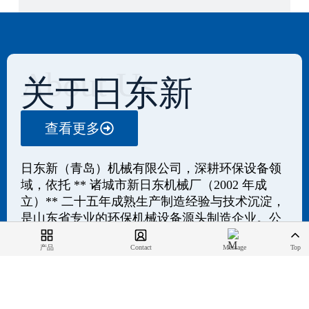
About Us
关于日东新
查看更多
日东新（青岛）机械有限公司，深耕环保设备领
域，依托 ** 诸城市新日东机械厂（2002 年成
立）** 二十五年成熟生产制造经验与技术沉淀，
是山东省专业的环保机械设备源头制造企业。公
司常年与国内知名专业院所紧密合作，具备强劲
产品
Contact
Message
Top
的非标定制设计、精工制造与全方位运维服务能
力，生产检测设备完善、品类规格齐全、产品质
量稳定可靠，可提供研发规划、方案设计、工程
总承包、成套设备供应及后期运营托管的一体化