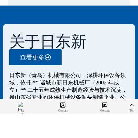
About Us
关于日东新
查看更多
日东新（青岛）机械有限公司，深耕环保设备领
域，依托 ** 诸城市新日东机械厂（2002 年成
立）** 二十五年成熟生产制造经验与技术沉淀，
是山东省专业的环保机械设备源头制造企业。公
司常年与国内知名专业院所紧密合作，具备强劲
产品
Contact
Message
Top
的非标定制设计、精工制造与全方位运维服务能
力，生产检测设备完善、品类规格齐全、产品质
量稳定可靠，可提供研发规划、方案设计、工程
总承包、成套设备供应及后期运营托管的一体化