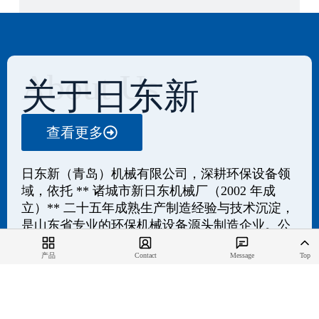
About Us
关于日东新
查看更多
日东新（青岛）机械有限公司，深耕环保设备领
域，依托 ** 诸城市新日东机械厂（2002 年成
立）** 二十五年成熟生产制造经验与技术沉淀，
是山东省专业的环保机械设备源头制造企业。公
司常年与国内知名专业院所紧密合作，具备强劲
产品
Contact
Message
Top
的非标定制设计、精工制造与全方位运维服务能
力，生产检测设备完善、品类规格齐全、产品质
量稳定可靠，可提供研发规划、方案设计、工程
总承包、成套设备供应及后期运营托管的一体化