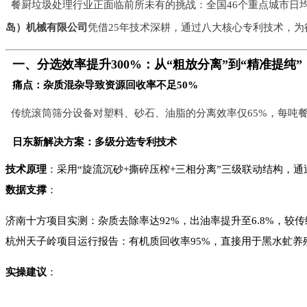
餐厨垃圾处理行业正面临前所未有的挑战：全国46个重点城市日
岛）机械有限公司
凭借25年技术深耕，通过八大核心专利技术，为
一、分选效率提升300%：从“粗放分离”到“精准提纯”
痛点：杂质混杂导致资源回收率不足50%
传统滚筒筛分设备对塑料、砂石、油脂的分离效率仅65%，每吨
日东新解决方案：多级分选专利技术
技术原理
：采用“旋流沉砂+撕碎压榨+三相分离”三级联动结构，
数据支撑
：
济南十方项目实测：杂质去除率达92%，出油率提升至6.8%，较传
杭州天子岭项目运行报告：有机质回收率95%，直接用于黑水虻养
实操建议
：