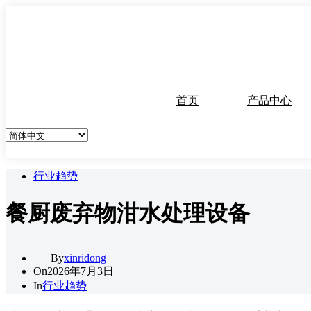
跳
至
内
容
首页
产品中心
行业趋势
餐厨废弃物泔水处理设备
By
xinridong
On
2026年7月3日
In
行业趋势