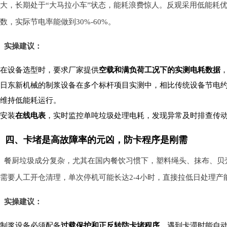
大，长期处于“大马拉小车”状态，能耗浪费惊人。反观采用低能耗
数，实际节电率能做到30%-60%。
实操建议：
在设备选型时，要求厂家提供
空载和满负荷工况下的实测电耗数据
日东新机械的制浆设备在多个标杆项目实测中，相比传统设备节电约
维持低能耗运行。
安装
在线电表
，实时监控单吨垃圾处理电耗，发现异常及时排查传
四、卡堵是高故障率的元凶，防卡程序是刚需
餐厨垃圾成分复杂，尤其在国内餐饮习惯下，塑料绳头、抹布、贝
需要人工开仓清理，单次停机可能长达2-4小时，直接拉低日处理产
实操建议：
制浆设备必须配备
过载保护和正反转防卡堵程序
，遇到卡滞时能自