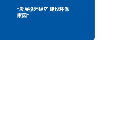
“
发展循环经济-建设环保
家园
”