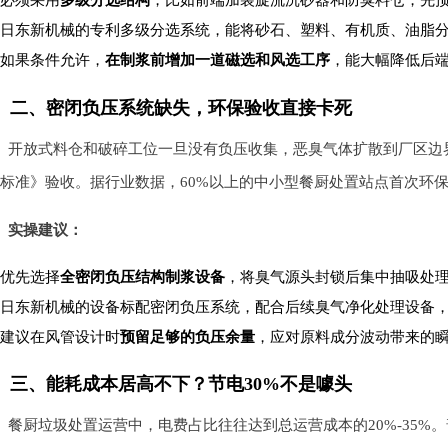
必须采用
多级分选结构
，比如前端加装旋流沉砂器和防臭料仓，先
日东新机械的专利多级分选系统，能将砂石、塑料、有机质、油脂
如果条件允许，
在制浆前增加一道磁选和风选工序
，能大幅降低后
二、密闭负压系统缺失，环保验收直接卡死
开放式料仓和破碎工位一旦没有负压收集，恶臭气体扩散到厂区边
标准》验收。据行业数据，60%以上的中小型餐厨处置站点首次环
实操建议：
优先选择
全密闭负压结构制浆设备
，将臭气源头封锁后集中抽吸处
日东新机械的设备标配密闭负压系统，配合后续臭气净化处理设备
建议在风管设计时
预留足够的负压余量
，应对原料成分波动带来的
三、能耗成本居高不下？节电30%不是噱头
餐厨垃圾处置运营中，电费占比往往达到总运营成本的20%-35