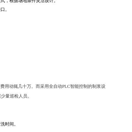
模式，根据场地条件灵活设计。
接口。
工费用动辄几十万。而采用全自动PLC智能控制的制浆设
需少量巡检人员。
清洗时间。